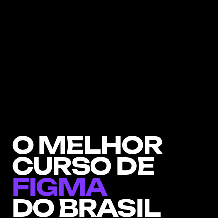
A
v
a
l
i
a
ç
ã
o
d
e
m
a
i
s
d
e
6
0
0
a
l
u
n
o
s
!
O MELHOR
CURSO DE 
FIGMA
DO BRASIL